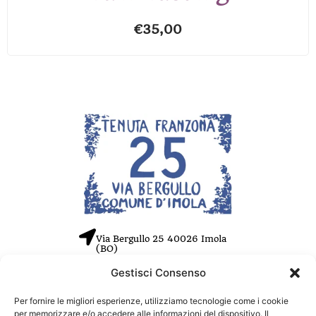
€
35,00
Via Bergullo 25 40026 Imola
(BO)
Gestisci Consenso
Tel. +39 0542 26550
Cell. +39 353 455 3719
Per fornire le migliori esperienze, utilizziamo tecnologie come i cookie
info@tenutafranzona.com
per memorizzare e/o accedere alle informazioni del dispositivo. Il