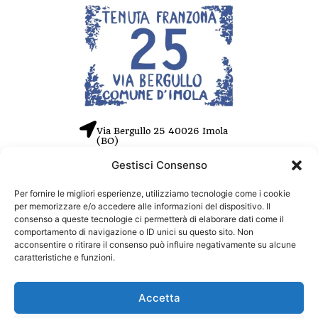
Via Bergullo 25 40026 Imola
(BO)
Gestisci Consenso
Tel. +39 0542 26550
Cell. +39 353 455 3719
Per fornire le migliori esperienze, utilizziamo tecnologie come i cookie
info@tenutafranzona.com
per memorizzare e/o accedere alle informazioni del dispositivo. Il
consenso a queste tecnologie ci permetterà di elaborare dati come il
P.IVA 03408831208
comportamento di navigazione o ID unici su questo sito. Non
acconsentire o ritirare il consenso può influire negativamente su alcune
caratteristiche e funzioni.
Cookie Policy (EU)
Accetta
Condizioni di vendita