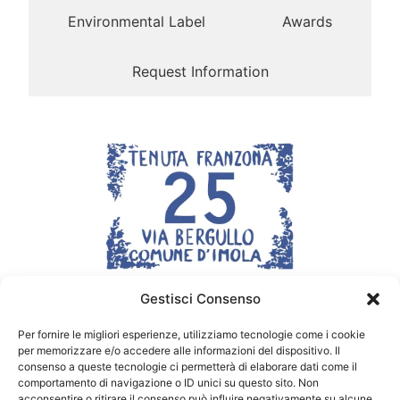
Environmental Label
Awards
Request Information
Gestisci Consenso
Via Bergullo 25 40026 Imola
(BO)
Per fornire le migliori esperienze, utilizziamo tecnologie come i cookie
Tel. +39 0542 26550
per memorizzare e/o accedere alle informazioni del dispositivo. Il
Cell. +39 353 455 3719
consenso a queste tecnologie ci permetterà di elaborare dati come il
comportamento di navigazione o ID unici su questo sito. Non
info@tenutafranzona.com
acconsentire o ritirare il consenso può influire negativamente su alcune