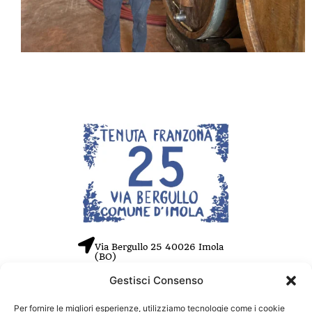
Via Bergullo 25 40026 Imola
(BO)
Gestisci Consenso
Tel. +39 0542 26550
Cell. +39 353 455 3719
Per fornire le migliori esperienze, utilizziamo tecnologie come i cookie